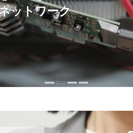
信頼され選ばれ続ける企
「レトロ・アナログ技術」
り」
ネットワーク