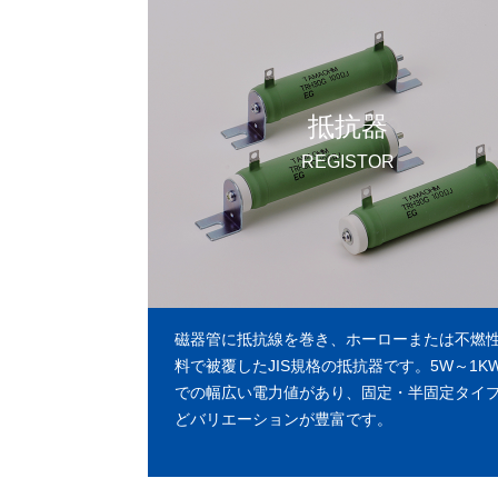
バ
ー
リ
ン
ク
抵抗器
REGISTOR
磁器管に抵抗線を巻き、ホーローまたは不燃
料で被覆したJIS規格の抵抗器です。5W～1K
での幅広い電力値があり、固定・半固定タイ
どバリエーションが豊富です。