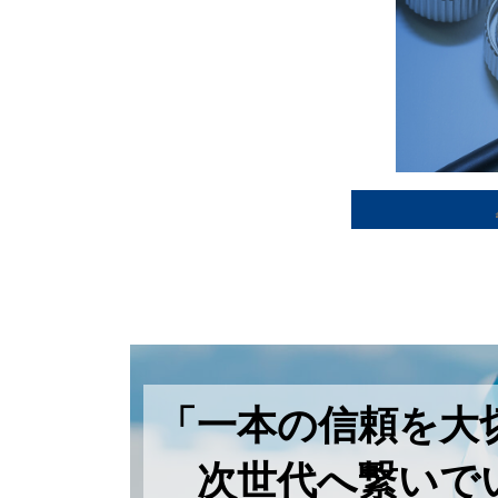
「一本の信頼を大
次世代へ繋いで