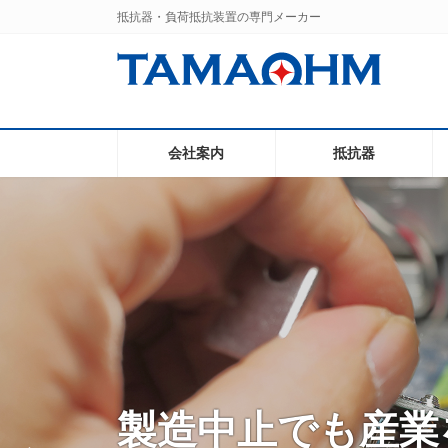
コ
ナ
抵抗器・負荷抵抗装置の専門メーカー
ン
ビ
テ
ゲ
ン
ー
ツ
シ
へ
ョ
ス
ン
会社案内
抵抗器
キ
に
ッ
移
プ
動
安心してお使いい
製造中止でも産業