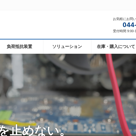
お気軽にお問
044
受付時間 9:00-
負荷抵抗装置
ソリューション
在庫・購入について
ただける品質を育む
を止めない。