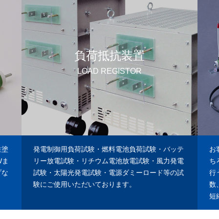
バ
バ
ー
ー
リ
リ
ン
ン
ク
ク
負荷抵抗装置
LOAD REGISTOR
性塗
発電制御用負荷試験・燃料電池負荷試験・バッテ
お
Wま
リー放電試験・リチウム電池放電試験・風力発電
ち
プな
試験・太陽光発電試験・電源ダミーロード等の試
行
験にご使用いただいております。
数
短