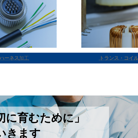
ハーネス
加工
トランス・コイ
切に育むために」
いきます