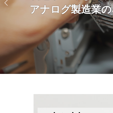
これからも、常に
タマオームは
「一本へのこだわ
アナログ製造業の