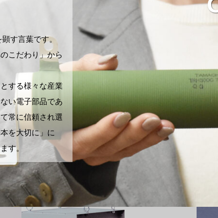
を顕す言葉です。
へのこだわり」から
めとする様々な産業
せない電子部品であ
いて常に信頼され選
一本を大切に」に
います。
カ
カ